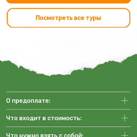
О предоплате:
Офис YakutiaTripp на
Лермонтова, 67, Якутск
Что входит в стоимость:
Наши туры
Что нужно взять с собой:
Отзывы